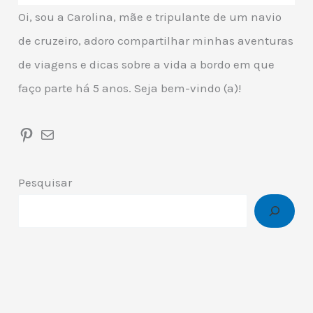
v
Oi, sou a Carolina, mãe e tripulante de um navio
i
de cruzeiro, adoro compartilhar minhas aventuras
o
de viagens e dicas sobre a vida a bordo em que
d
faço parte há 5 anos. Seja bem-vindo (a)!
e
c
Pinterest
Mail
r
u
z
Pesquisar
e
i
r
o
e
o