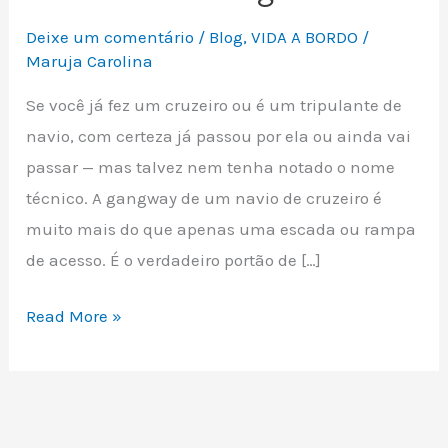
Deixe um comentário
/
Blog
,
VIDA A BORDO
/
Maruja Carolina
Se você já fez um cruzeiro ou é um tripulante de
navio, com certeza já passou por ela ou ainda vai
passar — mas talvez nem tenha notado o nome
técnico. A gangway de um navio de cruzeiro é
muito mais do que apenas uma escada ou rampa
de acesso. É o verdadeiro portão de […]
O
Read More »
q
u
e
é