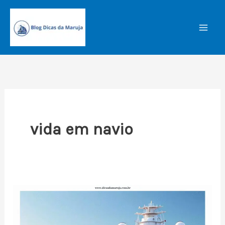
Ir
para
o
conteúdo
vida em navio