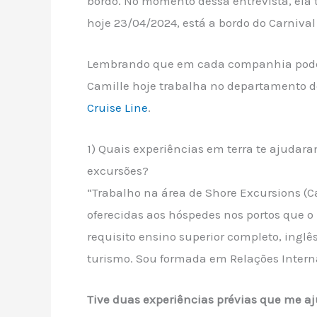
bordo. No momento dessa entrevista, ela t
hoje 23/04/2024, está a bordo do Carnival
Lembrando que em cada companhia pode m
Camille hoje trabalha no departamento 
Cruise Line
.
1) Quais experiências em terra te ajudar
excursões?
“Trabalho na área de Shore Excursions (C
oferecidas aos hóspedes nos portos que o
requisito ensino superior completo, ingl
turismo. Sou formada em Relações Intern
Tive duas experiências prévias que me a