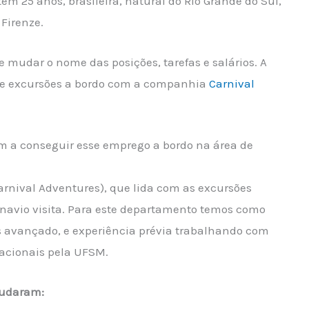
em 25 anos, brasileira, natural do Rio Grande do Sul,
 Firenze.
udar o nome das posições, tarefas e salários. A
de excursões a bordo com a companhia
Carnival
am a conseguir esse emprego a bordo na área de
arnival Adventures), que lida com as excursões
 navio visita. Para este departamento temos como
ês avançado, e experiência prévia trabalhando com
acionais pela UFSM.
judaram: