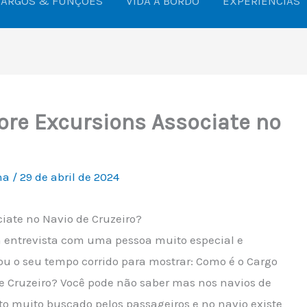
CARGOS & FUNÇÕES
VIDA A BORDO
EXPERIÊNCIAS
ore Excursions Associate no
ina
/
29 de abril de 2024
iate no Navio de Cruzeiro?
 entrevista com uma pessoa muito especial e
u o seu tempo corrido para mostrar: Como é o Cargo
e Cruzeiro? Você pode não saber mas nos navios de
o muito buscado pelos passageiros e no navio existe